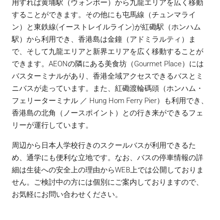
用すれば黄埔駅（ウォンポー）から九龍エリアを広く移動
することができます。その他にも屯馬線（チュンマライ
ン）と東鉄線(イーストレイルライン)が紅磡駅（ホンハム
駅）から利用でき、香港島は金鐘（アドミラルティ）ま
で、そして九龍エリアと新界エリアを広く移動することが
できます。AEONの隣にある美食坊（Gourmet Place）には
バスターミナルがあり、香港全域アクセスできるバスとミ
ニバスが走っています。また、紅磡渡輪碼頭（ホンハム・
フェリーターミナル ／ Hung Hom Ferry Pier）も利用でき、
香港島の北角（ノースポイント）との行き来ができるフェ
リーが運行しています。
周辺から日本人学校行きのスクールバスが利用できるた
め、通学にも便利な立地です。なお、バスの停車情報の詳
細は生徒への安全上の理由からWEB上では公開しておりま
せん。ご検討中の方には個別にご案内しておりますので、
お気軽にお問い合わせください。