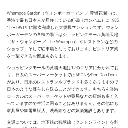
Whampoa Garden（ウォンポーガーデン ／ 黃埔花園）は、
香港で最も日本人が居住している紅磡（ホンハム）に1985
年〜1991年に順次完成した大規模マンションです。ウォン
ポーガーデンの各棟の階下はショッピングモール黃埔天地
（ザ・ウォンポー ／ The Whampoa）やレストランなどの
ショップ、そして駐車場となっております。ビクトリア湾
を一望できるお部屋もあります。
ショッピングモールの黃埔天地は12のエリアに分かれてお
り、日系のスーパーマーケットではAEONやDon Don Donki
があり、日系のレストランやブランドも多くありますので
日本のような暮らしを送ることができます。もちろん香港
ローカルのスーパーマーケットや薬局などの店舗も多く入
っていますので生活に困ることはありません。その他にも
家具屋や家電量販店、映画館などの娯楽施設もあります。
交通については、地下鉄の観塘線（クントンライン）を利