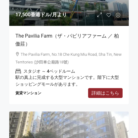
17,500香港ドル
/月より
The Pavilia Farm（ザ・パビリアファーム ／ 柏
傲莊）
The Pavilia Farm, No.18 Che Kung Miu Road, Sha Tin, New
Territories (沙田車公廟路18號)
スタジオ ～ 4ベッドルーム
駅の真上に完成する大型マンションです。階下に大型
ショッピングモールがあります。
詳細はこちら
賃貸マンション