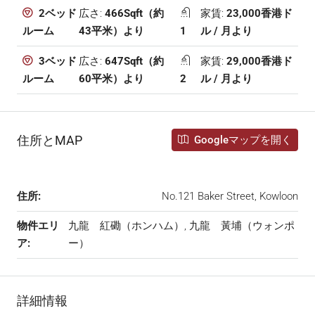
広さ:
466Sqft（約
家賃:
23,000香港ド
2ベッド
43平米）より
1
ル / 月より
ルーム
広さ:
647Sqft（約
家賃:
29,000香港ド
3ベッド
60平米）より
2
ル / 月より
ルーム
住所とMAP
Googleマップを開く
住所:
No.121 Baker Street, Kowloon
物件エリ
九龍 紅磡（ホンハム）, 九龍 黃埔（ウォンポ
ア:
ー）
詳細情報