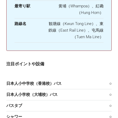
最寄り駅
黄埔（Whampoa）、紅磡
（Hung Hom）
路線名
観塘線（Kwun Tong Line）、東
鉄線（East Rail Line）、屯馬線
（Tuen Ma Line）
注目ポイントや設備
日本人小中学校（香港校）バス
○
日本人小学校（大埔校）バス
○
バスタブ
○
シャワー
○