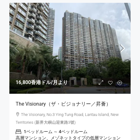
16,800香港ドル
/月より
The Visionary（ザ・ビジョナリー／昇薈）
The Visionary, No.3 Ying Tung Road, Lantau Island, New
Territories (新界大嶼山迎東路3號)
1ベッドルーム ～ 4ベッドルーム
高層マンション、メゾネットタイプの低層マンション