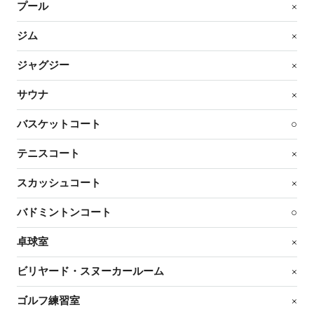
プール
×
ジム
×
ジャグジー
×
サウナ
×
バスケットコート
○
テニスコート
×
スカッシュコート
×
バドミントンコート
○
卓球室
×
ビリヤード・スヌーカールーム
×
ゴルフ練習室
×