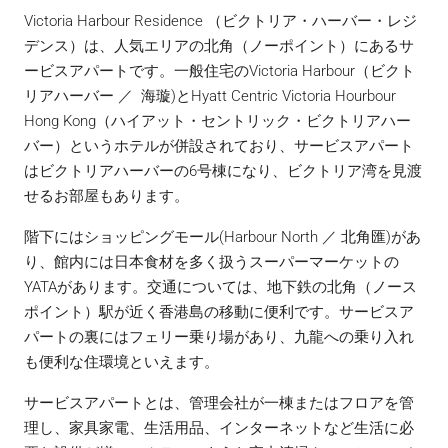
Victoria Harbour Residence （ビクトリア・ハーバー・レジ
デンス）は、人気エリアの北角（ノーポイント）にあるサ
ービスアパートです。一般住宅のVictoria Harbour（ビクト
リアハーバー ／ 海璇)とHyatt Centric Victoria Hourbour
Hong Kong（ハイアット・セントリック・ビクトリアハー
バー）というホテルが併設されており、サービスアパート
はビクトリアハーバーの6号棟になり、ビクトリア湾を見渡
せるお部屋もあります。
階下にはショッピングモール(Harbour North ／ 北角匯)があ
り、館内には日本食材を多く扱うスーパーマーケットの
YATAがあります。交通については、地下鉄の北角（ノース
ポイント）駅が近く香港島の移動に便利です。サービスア
パートの裏にはフェリー乗り場があり、九龍への乗り入れ
も便利な住環境といえます。
サービスアパートとは、管理会社が一棟またはフロアを管
理し、家具家電、生活用品、インターネットなど生活に必