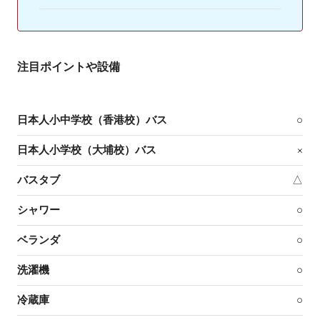
注目ポイントや設備
日本人小中学校（香港校）バス
○
日本人小学校（大埔校）バス
×
バスタブ
△
シャワー
○
ベランダ
○
洗濯機
○
冷蔵庫
○