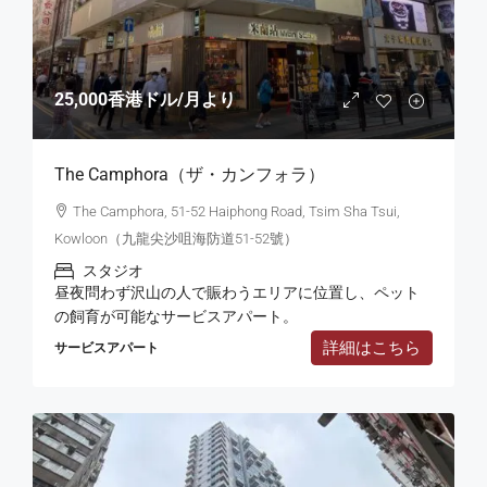
25,000香港ドル
/月より
The Camphora（ザ・カンフォラ）
The Camphora, 51-52 Haiphong Road, Tsim Sha Tsui,
Kowloon（九龍尖沙咀海防道51-52號）
スタジオ
昼夜問わず沢山の人で賑わうエリアに位置し、ペット
の飼育が可能なサービスアパート。
詳細はこちら
サービスアパート