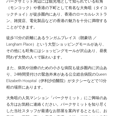
パークサミット周辺には観光地として知られている旺角
（モンコック）や香港の下町として有名な大角咀（タイコ
ックチョイ）が徒歩圏内にあり、香港のローカルレストラ
ン、雑貨店、電化製品などの香港の魅力を十分に満喫する
ことができます。
徒歩10分の距離にあるランガムプレイス（朗豪坊 ／
Langham Place）という大型ショッピングモールがあり、
その他にも旺角にはショッピングモールが沢山あり、昼夜
問わず大勢の人々で賑わいます。
また、病気や治療のための小さな病院も徒歩圏内に沢山あ
り、24時間受付けの緊急外来がある公立総合病院のQueen
Elizabeth Hospital（伊利沙伯醫院）がタクシーなどで10分
程の場所にあります。
大角咀の人気マンション「パークサミット」にご興味のあ
る方はお気軽に連絡ください。パークサミットを知り尽く
した当社スタッフが最適なお部屋を案内するとともに、お