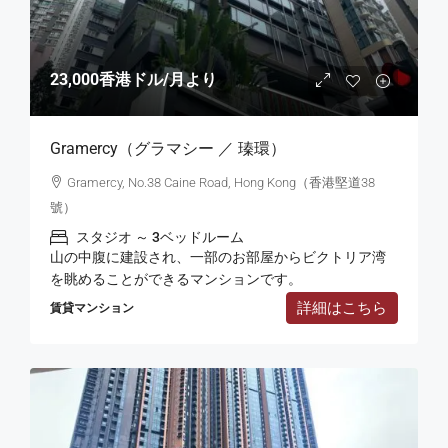
23,000香港ドル
/月より
Gramercy（グラマシー ／ 瑧環）
Gramercy, No.38 Caine Road, Hong Kong（香港堅道38
號）
スタジオ ～ 3ベッドルーム
山の中腹に建設され、一部のお部屋からビクトリア湾
を眺めることができるマンションです。
詳細はこちら
賃貸マンション