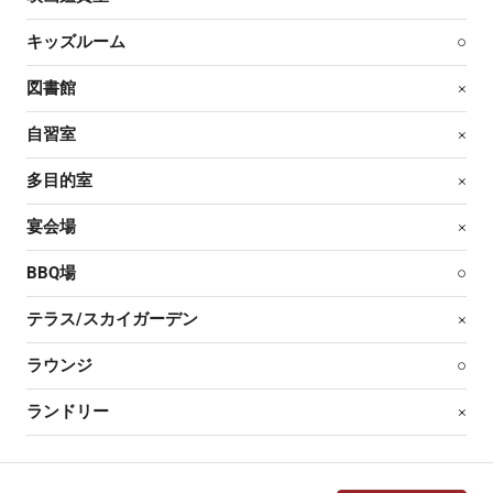
キッズルーム
○
図書館
×
自習室
×
多目的室
×
宴会場
×
BBQ場
○
テラス/スカイガーデン
×
ラウンジ
○
ランドリー
×