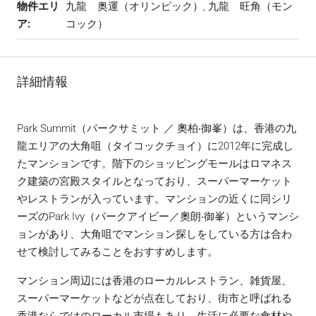
物件エリ
九龍 奥運（オリンピック）, 九龍 旺角（モン
ア:
コック）
詳細情報
Park Summit（パークサミット ／ 奧柏‧御峯）は、香港の九
龍エリアの大角咀（タイコックチョイ）に2012年に完成し
たマンションです。階下のショッピングモールはロマネス
ク建築の宮殿スタイルとなっており、スーパーマーケット
やレストランが入っています。マンションの近くに同シリ
ーズのPark Ivy（パークアイビー／奧朗‧御峯）というマンシ
ョンがあり、大角咀でマンション探しをしている方は合わ
せて検討してみることをおすすめします。
マンション周辺には香港のローカルレストラン、雑貨屋、
スーパーマーケットなどが点在しており、街市と呼ばれる