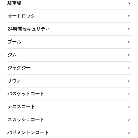
駐車場
×
オートロック
○
24時間セキュリティ
○
プール
○
ジム
○
ジャグジー
×
サウナ
○
バスケットコート
×
テニスコート
×
スカッシュコート
×
バドミントンコート
×