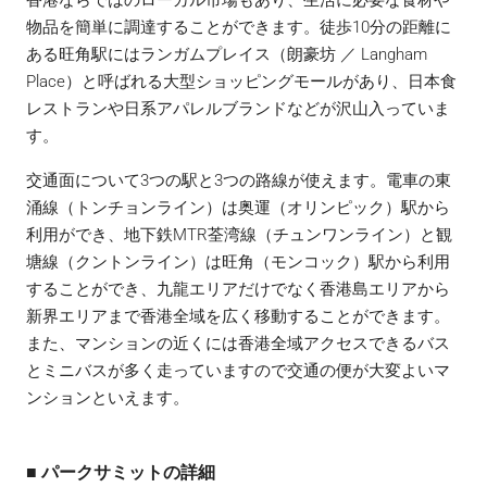
香港ならではのローカル市場もあり、生活に必要な食材や
物品を簡単に調達することができます。徒歩10分の距離に
ある旺角駅にはランガムプレイス（朗豪坊 ／ Langham
Place）と呼ばれる大型ショッピングモールがあり、日本食
レストランや日系アパレルブランドなどが沢山入っていま
す。
交通面について3つの駅と3つの路線が使えます。電車の東
涌線（トンチョンライン）は奥運（オリンピック）駅から
利用ができ、地下鉄MTR荃湾線（チュンワンライン）と観
塘線（クントンライン）は旺角（モンコック）駅から利用
することができ、九龍エリアだけでなく香港島エリアから
新界エリアまで香港全域を広く移動することができます。
また、マンションの近くには香港全域アクセスできるバス
とミニバスが多く走っていますので交通の便が大変よいマ
ンションといえます。
■ パークサミットの詳細