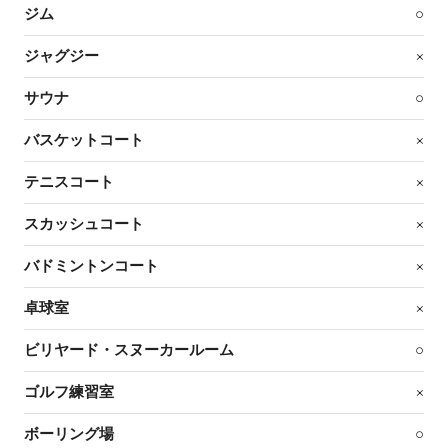
ジム
○
ジャグジー
×
サウナ
○
バスケットコート
×
テニスコート
×
スカッシュコート
×
バドミントンコート
×
卓球室
×
ビリヤード・スヌーカールーム
○
ゴルフ練習室
×
ボーリング場
○