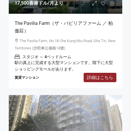
17,500香港ドル
/月より
The Pavilia Farm（ザ・パビリアファーム ／ 柏
傲莊）
The Pavilia Farm, No.18 Che Kung Miu Road, Sha Tin, New
Territories (沙田車公廟路18號)
スタジオ ～ 4ベッドルーム
駅の真上に完成する大型マンションです。階下に大型
ショッピングモールがあります。
詳細はこちら
賃貸マンション