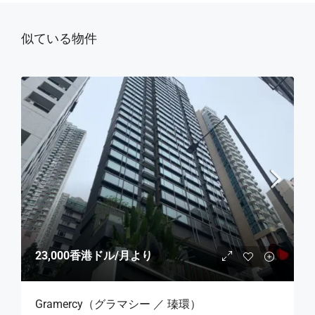
似ている物件
23,000香港ドル
/月より
Gramercy（グラマシー ／ 瑧環）