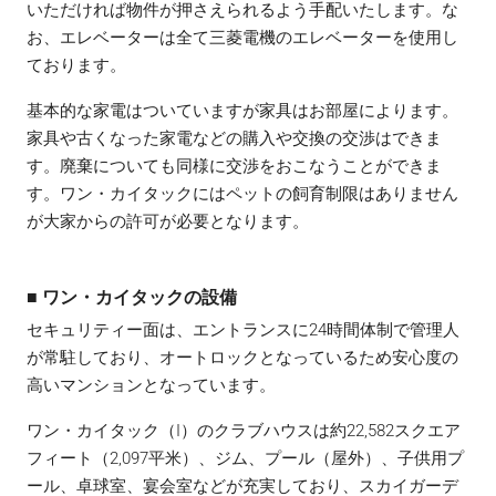
いただければ物件が押さえられるよう手配いたします。な
お、エレベーターは全て三菱電機のエレベーターを使用し
ております。
基本的な家電はついていますが家具はお部屋によります。
家具や古くなった家電などの購入や交換の交渉はできま
す。廃棄についても同様に交渉をおこなうことができま
す。ワン・カイタックにはペットの飼育制限はありません
が大家からの許可が必要となります。
■ ワン・カイタックの設備
セキュリティー面は、エントランスに24時間体制で管理人
が常駐しており、オートロックとなっているため安心度の
高いマンションとなっています。
ワン・カイタック（I）のクラブハウスは約22,582スクエア
フィート（2,097平米）、ジム、プール（屋外）、子供用プ
ール、卓球室、宴会室などが充実しており、スカイガーデ