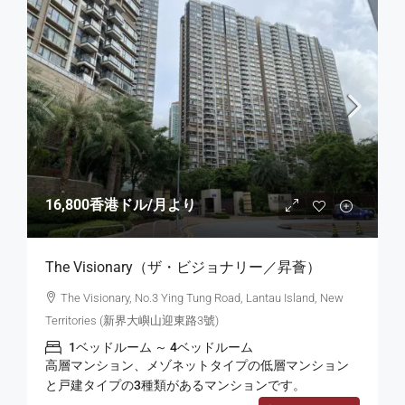
16,800香港ドル
/月より
The Visionary（ザ・ビジョナリー／昇薈）
The Visionary, No.3 Ying Tung Road, Lantau Island, New
Territories (新界大嶼山迎東路3號)
1ベッドルーム ～ 4ベッドルーム
高層マンション、メゾネットタイプの低層マンション
と戸建タイプの3種類があるマンションです。