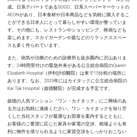
成。日系デパートであるSOGO、日系スーパーマーケットの
AEONがあり、日本食材や日本商品などを気軽に購入するこ
とができる日本人にとって暮らしやすい環境が整っていま
す。その他にも、レストランやショッピング、映画なども
楽しめます。スカイガーデンや庭などのリラックススペー
スも多く作られています。
また、病気や治療のための診療所も徒歩圏内に沢山ありま
す。24時間受付けの緊急外来がある公立総合病院のQueen
Elizabeth Hospital（伊利沙伯醫院）は車で15分程の場所に
あります。なお、2025年にはカイタックに公立総合病院の
Kai Tak Hospital（啟德醫院）が完成する予定です。
啟德の人気マンション「ワン・カイタック」にご興味のあ
る方はお気軽に連絡ください。ワン・カイタックを知り尽
くした当社スタッフが最適なお部屋を案内するとともに、
お客様のご要望に応じた家具や家電の交渉、相場よりも有
利に物件を借りられるように家賃交渉をしっかりおこない