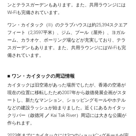
ンとテラスガーデンもあります。また、共用ラウンジには
Wi-Fiも完備されています。
ワン・カイタック（II）のクラブハウスは約25,394スクエア
フィート（2,3597平米）、ジム、プール（屋外）、ヨガル
ーム、カラオケ、ボーリング場などが充実しており、テラ
スガーデンもあります。また、共用ラウンジにはWi-Fiも完
備されています。
■ ワン・カイタックの周辺情報
カイタックは旧空港があった場所でしたが、香港の空港が
現在の位置に移転したため2007年から啟德発展企画がスタ
ートし、新たなマンション、ショッピングモールやホテル
などの建設ラッシュが始まりました。近くにあるカイタッ
クリバー（啟德河
／
Kai Tak River）周辺には大きな公園が
作られます。
2023年までにカイタックには3つのショッピングモールが完