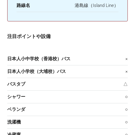
路線名
港島線（Island Line）
注目ポイントや設備
日本人小中学校（香港校）バス
×
日本人小学校（大埔校）バス
×
バスタブ
△
シャワー
○
ベランダ
○
洗濯機
○
冷蔵庫
○