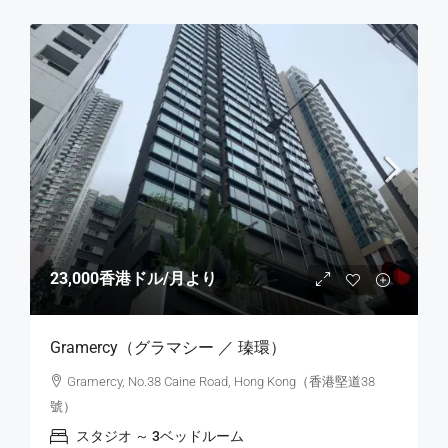
23,000香港ドル
/月より
Gramercy（グラマシー ／ 瑧環）
Gramercy, No.38 Caine Road, Hong Kong（香港堅道38
號）
スタジオ ～ 3ベッドルーム