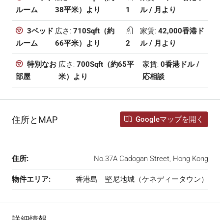
38平米）より
1
ル / 月より
ルーム
広さ:
710Sqft（約
家賃:
42,000香港ド
3ベッド
66平米）より
2
ル / 月より
ルーム
広さ:
700Sqft（約65平
家賃:
0香港ドル /
特別なお
米）より
応相談
部屋
住所とMAP
Googleマップを開く
住所:
No.37A Cadogan Street, Hong Kong
物件エリア:
香港島 堅尼地城（ケネディータウン）
詳細情報