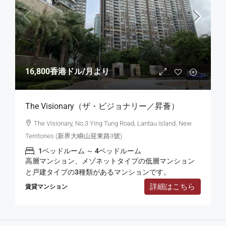
16,800香港ドル
/月より
The Visionary（ザ・ビジョナリー／昇薈）
The Visionary, No.3 Ying Tung Road, Lantau Island, New
Territories (新界大嶼山迎東路3號)
1ベッドルーム ～ 4ベッドルーム
高層マンション、メゾネットタイプの低層マンション
と戸建タイプの3種類があるマンションです。
詳細はこちら
賃貸マンション