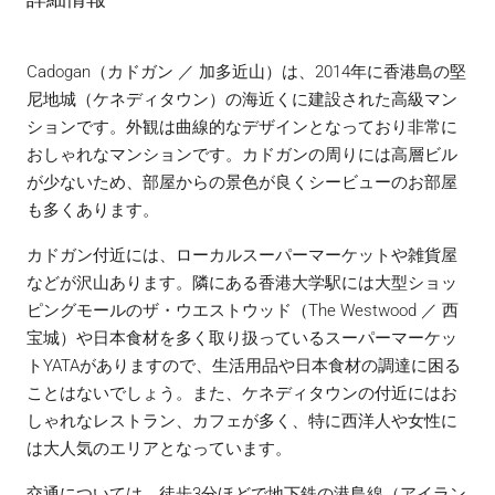
Cadogan（カドガン ／ 加多近山）は、2014年に香港島の堅
尼地城（ケネディタウン）の海近くに建設された高級マン
ションです。外観は曲線的なデザインとなっており非常に
おしゃれなマンションです。カドガンの周りには高層ビル
が少ないため、部屋からの景色が良くシービューのお部屋
も多くあります。
カドガン付近には、ローカルスーパーマーケットや雑貨屋
などが沢山あります。隣にある香港大学駅には大型ショッ
ピングモールのザ・ウエストウッド（The Westwood ／ 西
宝城）や日本食材を多く取り扱っているスーパーマーケッ
トYATAがありますので、生活用品や日本食材の調達に困る
ことはないでしょう。また、ケネディタウンの付近にはお
しゃれなレストラン、カフェが多く、特に西洋人や女性に
は大人気のエリアとなっています。
交通については、徒歩3分ほどで地下鉄の港島線（アイラン